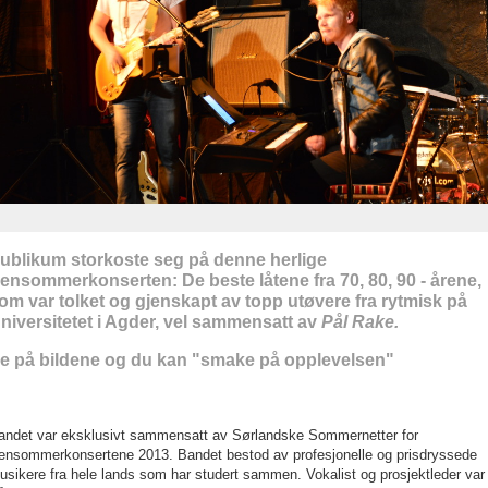
ublikum storkoste seg på denne herlige
ensommerkonserten: De beste låtene fra 70, 80, 90 - årene,
om var tolket og gjenskapt av topp utøvere fra rytmisk på
niversitetet i Agder, vel sammensatt av
Pål Rake.
e på bildene og du kan "smake på opplevelsen"
andet var eksklusivt sammensatt av Sørlandske Sommernetter for
ensommerkonsertene 2013. Bandet bestod av profesjonelle og prisdryssede
usikere fra hele lands som har studert sammen. Vokalist og prosjektleder var