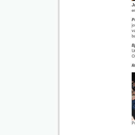
J
e
P
j
v
ba
B
U
O
R
P