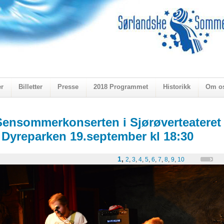
er
Billetter
Presse
2018 Programmet
Historikk
Om o
ogen 2018
Sensommerkonserten i Sjørøverteateret
i Dyreparken 19.september kl 18:30
1
,
2
,
3
,
4
,
5
,
6
,
7
,
8
,
9
,
10