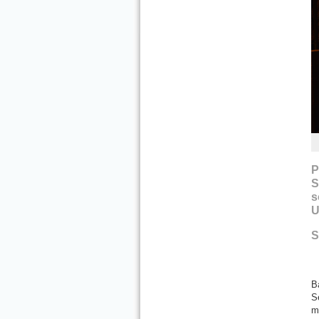
P
S
s
U
S
B
S
m