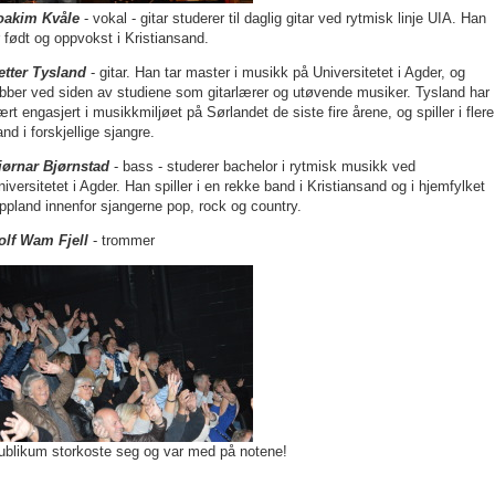
oakim Kvåle
- vokal - gitar
studerer til daglig gitar ved rytmisk linje UIA. Han
r født og oppvokst i Kristiansand.
etter Tysland
- gitar. Han tar master i musikk på Universitetet i Agder, og
obber ved siden av studiene som gitarlærer og utøvende musiker. Tysland har
ært engasjert i musikkmiljøet på Sørlandet de siste fire årene, og spiller i flere
nd i forskjellige sjangre.
jørnar Bjørnstad
- bass - studerer bachelor i rytmisk musikk ved
niversitetet i Agder. Han spiller i en rekke band i Kristiansand og i hjemfylket
ppland innenfor sjangerne pop, rock og country.
olf Wam Fjell
- trommer
ublikum storkoste seg og var med på notene!