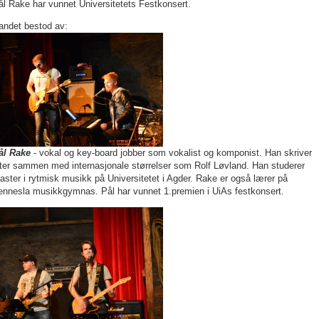
ål Rake har vunnet Universitetets Festkonsert.
andet bestod av:
ål Rake
- vokal og key-board jobber som vokalist og komponist. Han skriver
åter sammen med internasjonale størrelser som Rolf Løvland. Han studerer
aster i rytmisk musikk på Universitetet i Agder. Rake er også lærer på
ennesla musikkgymnas. Pål har vunnet 1.premien i UiAs festkonsert.