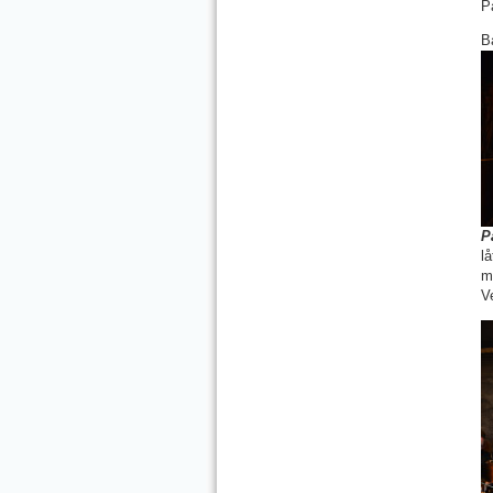
P
B
P
l
m
V