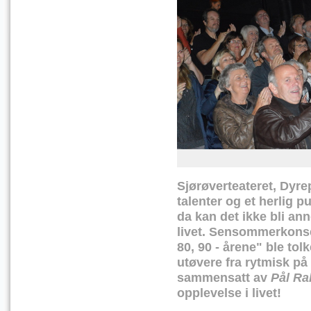
Sjørøverteateret, Dyrep
talenter og et herlig 
da kan det ikke bli ann
livet. Sensommerkonser
80, 90 - årene" ble tol
utøvere fra rytmisk på 
sammensatt av
Pål Ra
opplevelse i livet!