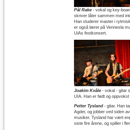
Pål Rake
- vokal og key-boar
skriver låter sammen med int
Han studerer master i rytmisk
er også lærer på Vennesla mu
UiAs festkonsert.
Joakim Kvåle
- vokal - gitar
s
UIA. Han er født og oppvokst 
Petter Tysland
- gitar. Han t
Agder, og jobber ved siden a
musiker. Tysland har vært eng
siste fire årene, og spiller i fl