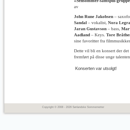
«Sensommer-samspill-grupp
av
John Rune Jakobsen
– saxofo
Sandal
– vokalist,
Nora Legr
Jaran Gustavson
– bass,
Mart
Aadland
– Keys.
Tore Bråthe
sine favoritter fra filmmusikke
Dette vil bli en konsert der de
fremført på disse unge talente
Konserten var utsolgt!
Copyright © 2008 - 2026 Sørlandske Sommernetter