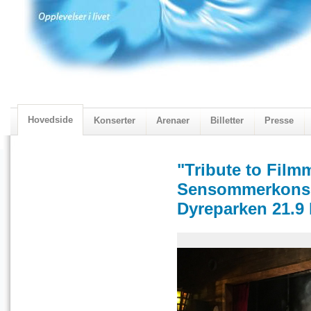
Hovedside
Konserter
Arenaer
Billetter
Presse
2018 Programmet
Visningskatalogen 2018
"Tribute to Film
Sensommerkonser
Dyreparken 21.9 