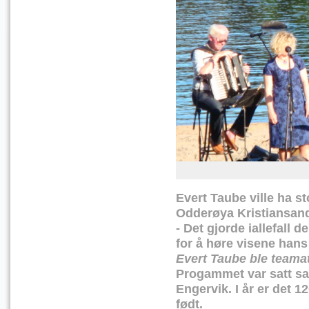
Evert Taube ville ha s
Odderøya Kristiansand 
- Det gjorde iallefal
for å høre visene hans
Evert Taube ble teamat
Progammet var satt s
Engervik.
I år er det 
født.