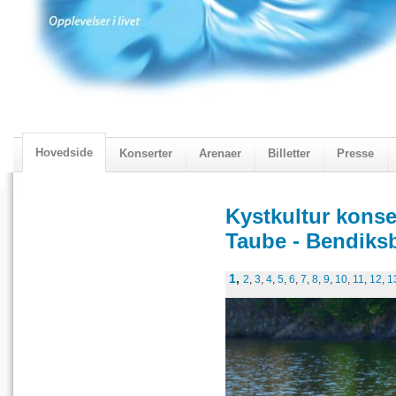
Hovedside
Konserter
Arenaer
Billetter
Presse
2018 Programmet
Visningskatalogen 2018
Kystkultur konse
Taube - Bendiksb
1
,
2
,
3
,
4
,
5
,
6
,
7
,
8
,
9
,
10
,
11
,
12
,
1