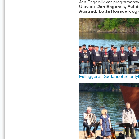
Jan Engervik
var programansva
Utøvere:
Jan Engervik
, Full
Austrud, Lotta Rossövik
og 
Fullriggeren Sørlandet Shanty