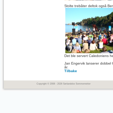
Stolte trebåter deltok også B
Det ble servert Caledoniens h
Jan Engervik
lanserer dobbel C
år.
Tilbake
Copyright © 2008 - 2026 Sørlandske Sommernetter