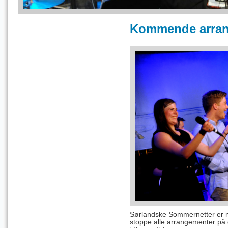
Kommende arran
Sørlandske Sommernetter er nå 
stoppe alle arrangementer på