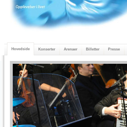
Hovedside
Konserter
Arenaer
Billetter
Presse
2018 Programmet
Visningskatalogen 2018