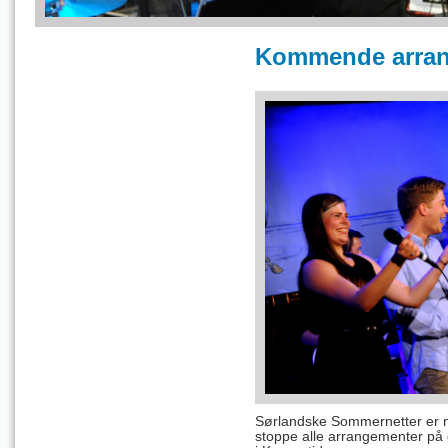
Kommende arran
Sørlandske Sommernetter er nå 
stoppe alle arrangementer på