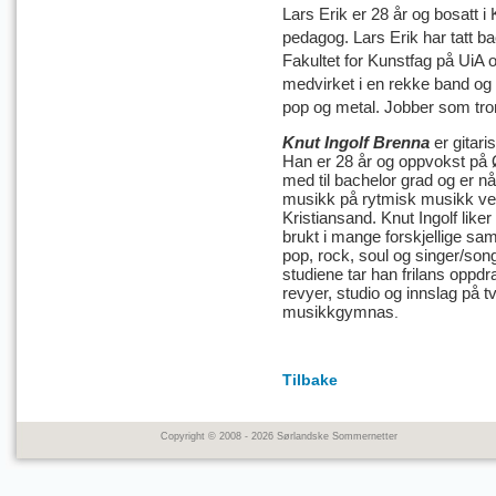
Lars Erik er 28 år og bosatt 
pedagog. Lars Erik har tatt 
Fakultet for Kunstfag på UiA 
medvirket i en rekke band og 
pop og metal. Jobber som tr
Knut Ingolf Brenna
er gitar
Han er 28 år og oppvokst på Øs
med til bachelor grad og er n
musikk på rytmisk musikk ved 
Kristiansand. Knut Ingolf liker
brukt i mange forskjellige sa
pop, rock, soul og singer/son
studiene tar han frilans oppdra
revyer, studio og innslag på t
musikkgymnas
.
Tilbake
Copyright © 2008 - 2026 Sørlandske Sommernetter