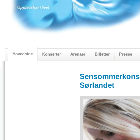
Hovedside
Konserter
Arenaer
Billetter
Presse
2018 Programmet
Visningskatalogen 2018
Sensommerkonser
Sørlandet