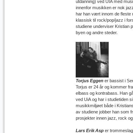
utdanning) ved UIA med musik
innenfor musikken er nok jaz
har han vært innom de fleste 
klassisk til rock/pop/jazz i fo
studiene underviser Kristian p
byen og andre steder.
Torjus Eggen
er bassist i 
Torjus er 24 år og kommer fra
elbass og kontrabass. Han går 
ved UiA og har i studietiden si
musikkmiljøet både i Kristian
av studiene jobber han som fril
prosjekter innen jazz, rock og
Lars Erik Asp
er trommesla