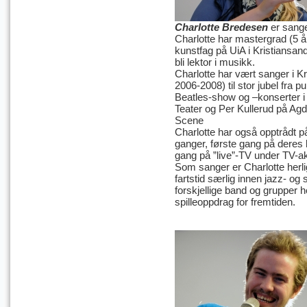
Charlotte Bredesen
er sang
Charlotte har mastergrad (5 å
kunstfag på UiA i Kristiansand
bli lektor i musikk.
Charlotte har vært sanger i Kr
2006-2008) til stor jubel fra 
Beatles-show og –konserter i
Teater og Per Kullerud på Agd
Scene
Charlotte har også opptrådt 
ganger, første gang på deres 
gang på ”live”-TV under TV-a
Som sanger er Charlotte herli
fartstid særlig innen jazz- og
forskjellige band og grupper 
spilleoppdrag for fremtiden.