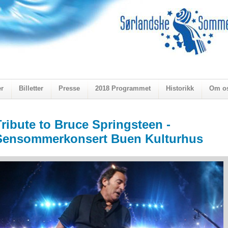
er
Billetter
Presse
2018 Programmet
Historikk
Om o
ogen 2018
Tribute to Bruce Springsteen -
Sensommerkonsert Buen Kulturhus