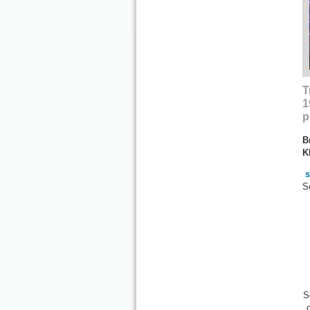
T
1
p
B
K
s
S
S