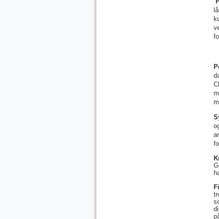
l
k
v
f
P
d
C
m
m
S
o
a
f
K
G
h
F
t
s
d
p