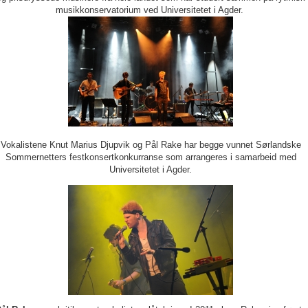
musikkonservatorium ved Universitetet i Agder.
Vokalistene Knut Marius Djupvik og Pål Rake har begge vunnet Sørlandske
Sommernetters festkonsertkonkurranse som arrangeres i samarbeid med
Universitetet i Agder.