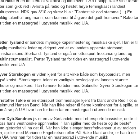
Pål Rake
er en kritikerrost vokalist og låtskriver. I 2011 slapp Rake sine første
åter som gikk rett i A-lista på radio og høstet høye terningkast i landest
ulturpresse. NRK gav 8/10 og skrev bl.a.: "Fantastisk god stemme (...) En
eldig talentfull ung mann, som kommer til å gjøre det godt fremover." Rake tar
or tiden en mastergrad i utøvende musikk ved UiA.
etter Tysland
er bandets myndige kapellmester og musikalske sjef. Han er til
aglig musikalsk leder og dirigent ved et av landets ypperste storband;
hristianssand Storband. Tysland er også en etterspurt freelance gitarist og
ultiinstrumentalist. Petter Tysland tar for tiden en mastergrad i utøvende
usikk ved UiA.
yver Storskogen
er viden kjent for sitt virke både som keyboardist, men
gså korist. Storskogens talent er vanligvis beslaglagt av landets største
rtister og musikere. Han turnerer fortiden med Gabrielle. Syver Storskogen tar
or tiden en mastergrad i utøvende musikk ved UiA.
ristoffer Tokle
er en etterspurt trommeslager kjent fra blant andre Red Hot &
eirmund Hansen Band. Når han ikke reiser til fjerne kontinenter for å spille, er
an å se på UiA hvor han for tiden tar en mastergrad i utøvende musikk.
inn Dyb-Sandnes jr.
er en av Sørlandets mest etterspurte bassister, dette til
ross hans vestnorske opprinnelse. "Han spiller med de fleste og de beste"
om gjetordet vil ha det til. Når han ikke slenger bassfrekvenser ut av radioen
in, spiller med Marianne Engebretsen eller Pål Rake blant andre, er han å se
å UiA hvor han for tiden tar en mastergrad i utøvende musikk