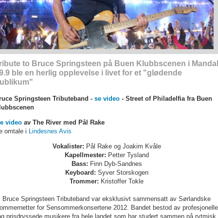
ribute to Bruce Springsteen på Buen Klubbscenen i Manda
9.9 ble en herlig opplevelse i livet for et "glødende
ublikum"
ruce Springsteen Tributeband -
se video
- Street of Philadelfia fra Buen
lubbscenen
e video
av The River med Pål Rake
e omtale i
Lindesnes Avis
Vokalister:
Pål Rake og Joakim Kvåle
Kapellmester:
Petter Tysland
Bass:
Finn Dyb-Sandnes
Keyboard:
Syver Storskogen
Trommer:
Kristoffer Tokle
Bruce Springsteen Tributeband var eksklusivt sammensatt av Sørlandske
ommernetter for Sensommerkonsertene 2012. Bandet bestod av profesjonelle
og prisdryssede musikere fra hele landet som har studert sammen på rytmisk