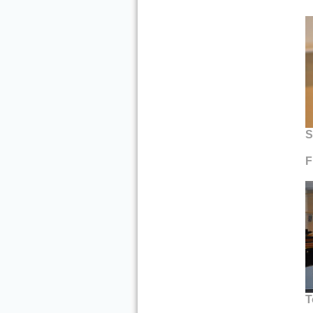
S
F
T