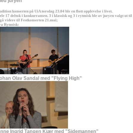
ed juryen
dition konserten på UiA torsdag 23.04 ble en flott opplevelse i livet.
le 17 deltok i konkurransen. 3 i klassisk og 3 i rytmisk ble av juryen valgt ut til
 gå videre til Festkonserten 21.mai;
ra Rytmisk:
ohan Olav Sandal med "Flying High"
nne Ingrid Tangen Kjær med "Sidemannen"