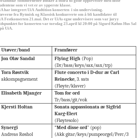
ørlandske Sommernetter ønsker å bidra til gode opplevelser med disse
udentene som vi vet er av ypperste klasse.
iA har integrert UiA Audtition konserten i sin undervisning.
tøverne fra Rytmisk og Klassisk konkurrerte om å bli kandidater til
iA Festkonserten 21.mai. Det er UiAs egne undervisere som var juryy
idspunktet for konserten var torsdag 23.april kl 20:00 på Sigurd Køhns Hus Sal
 på UiA.
Utøver/band
Framfører
Jon Olav Sandal
Flying High
(Pop)
(Dr/bass/keys/sax/sax/trp)
Tora Røstvik
Flute concerto i D-dur av Carl
akkompagnement
Reinecke
, 3. sats
(Fløyte/klaver)
Elisabeth Mjanger
Tom for ord
Tr/bass/git/vok
Kjersti Holtan
Sonata appassionata av Sigfrid
Karg-Elert
(Fløytesolo)
Synergi
"Med disse ord
" (pop)
Andreas Røshol
(Akk gitar/keys/pumpeorgel/Perc/3