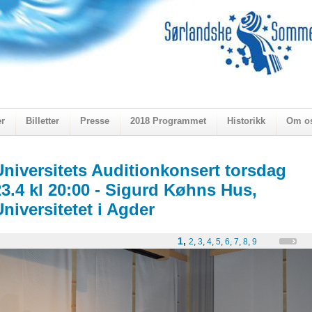
er
Billetter
Presse
2018 Programmet
Historikk
Om o
ogen 2018
Universitets Auditionkonsert torsdag
23.4 kl 20:00 - Sigurd Køhns Hus,
Universitetet i Agder
1
,
2
,
3
,
4
,
5
,
6
,
7
,
8
,
9