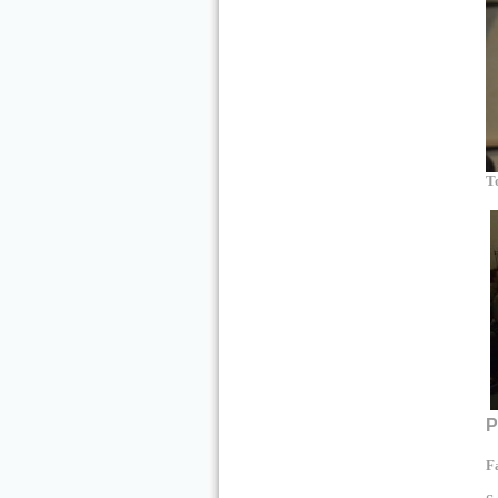
T
P
F