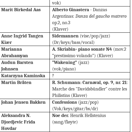
vok)
Marit Birkedal Aas
Alberto Ginastera
- Danzas
Argentinas:
Danza del gaucho matrero
op.2, no.3
(Klaver)
Anne Ingrid Tangen
Sidemannen
(vise/pop/jazz)
Kiær
(Dr/keys/bass/vocal)
Marianna
A. Skriabin- piano sonate N4
(mov.2
Abrahamyan
“prestissimo volando”) (Klaver)
Audun Barsten
”Wakening”
(jazz)
Johnsen
(vok/piano)
Katarzyna Kaminska
?
Martin Bråten
R. Schumann: Carnaval, op. 9, nr. 21
:
Marche des "Davidsbündler" contre les
Philistins
(Klaver)
Johan Jensen Bakken
Confessions
(jazz/pop)
(Vok/keys/gitar/bs/dr)
Aleksandra N.
Noe der.
Henrik Hellstenius
Djordjevic
Frida
(sang/fløyte)
Hovdar