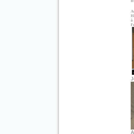
m
Au
He
å
F
J
A