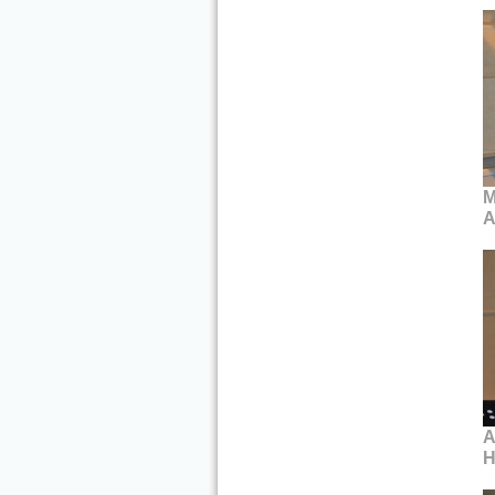
M
A
A
H