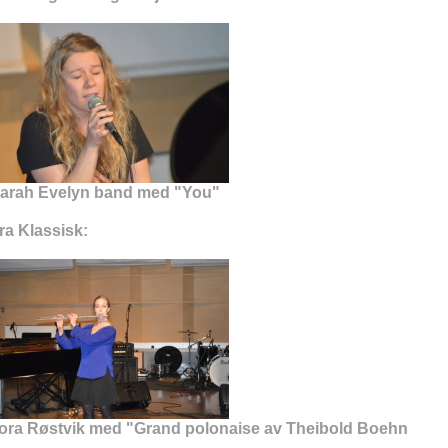
arah Evelyn band med "You"
ra Klassisk:
ora Røstvik med "Grand polonaise av Theibold Boehn