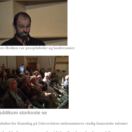
ore Bråhen var prosjektleder og konferansier
ublikum storkoste se
akultet for Kunstfag på Universitetet uteksaminerer stadig fantastiske talenter