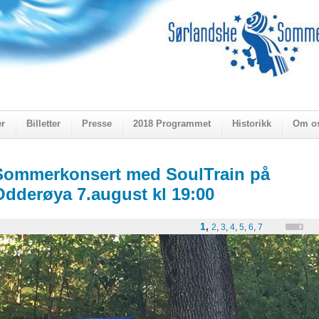
er
Billetter
Presse
2018 Programmet
Historikk
Om o
ogen 2018
Sommerkonsert med SoulTrain på
Odderøya 7.august kl 19:00
1
,
2
,
3
,
4
,
5
,
6
,
7