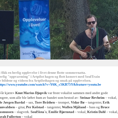
 fikk en herlig opplevelse i livet denne flotte sommernatta.
erlig "oppvarming" i Artpilot hagen og flott konsert med SoulTrain
se bildene og vidoen fra Artpilothagen og smak på opplevelsen.
ttps://www.youtube.com/watch?v=Y6K_c5KB75Y&feature=youtu.be
Vår kjære»
Knut Marius Djupvik
var front vokalist sammen med andre gode
ngere, som alle ble løftet fram av bandet som bestod av:
Steinar Revheim
– vokal,
le Jørgen Bardal
– sax,
Tore Bråthen
– trompet,
Vidar Bø
– tangenter,
Erik
unvaldsen
– gitar,
Per Kolstad
– tangenter,
Wallen Mjåland
– bass og
Bruce
asmussen
– slagverk.
SoulSista`s
;
Emilie Bjørnstad
– vokal,
Kristin Dahl
– vokal,
arah Fullerton
– vokal