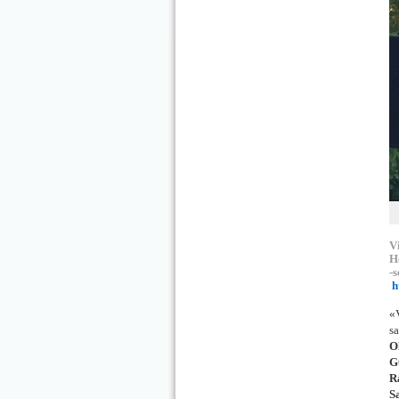
Vi
H
-
h
«
sa
O
G
R
S