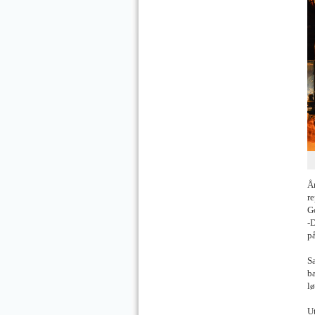
År
r
Go
-D
på
Sa
ba
lø
U