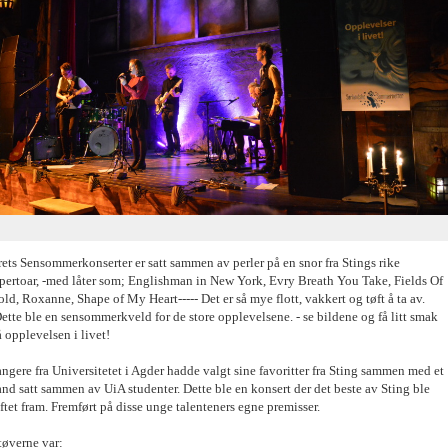
ets Sensommerkonserter er satt sammen av perler på en snor fra Stings rike
epertoar, -med låter som; Englishman in New York, Evry Breath You Take, Fields Of
ld, Roxanne, Shape of My Heart----- Det er så mye flott, vakkert og tøft å ta av.
ette ble en sensommerkveld for de store opplevelsene. - se bildene og få litt smak
 opplevelsen i livet!
ngere fra Universitetet i Agder hadde valgt sine favoritter fra Sting sammen med et
nd satt sammen av UiA studenter. Dette ble en konsert der det beste av Sting ble
ftet fram. Fremført på disse unge talenteners egne premisser.
tøverne var: