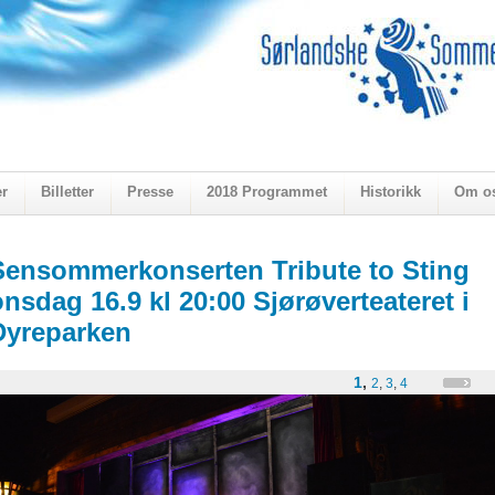
er
Billetter
Presse
2018 Programmet
Historikk
Om o
ogen 2018
Sensommerkonserten Tribute to Sting
onsdag 16.9 kl 20:00 Sjørøverteateret i
Dyreparken
1
,
2
,
3
,
4