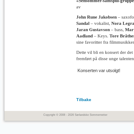
«Sensommer-samspill-grupp
av
John Rune Jakobsen
– saxofo
Sandal
– vokalist,
Nora Legr
Jaran Gustavson
– bass,
Mart
Aadland
– Keys.
Tore Bråthe
sine favoritter fra filmmusikke
Dette vil bli en konsert der de
fremført på disse unge talente
Konserten var utsolgt!
Tilbake
Copyright © 2008 - 2026 Sørlandske Sommernetter