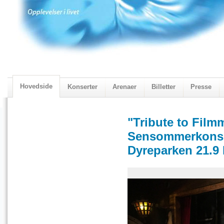
Hovedside
Konserter
Arenaer
Billetter
Presse
2018 Programmet
Visningskatalogen 2018
"Tribute to Film
Sensommerkonser
Dyreparken 21.9 