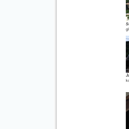
S
gl
J
k