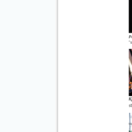
P
"
K
s