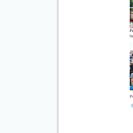
F
h
P
S