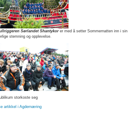
ullriggeren Sørlandet Shantykor
er med å setter Sommernatten inn i sin
erlige stemning og opplevelse.
ublikum storkoste seg
e artikkel i Agdernæring