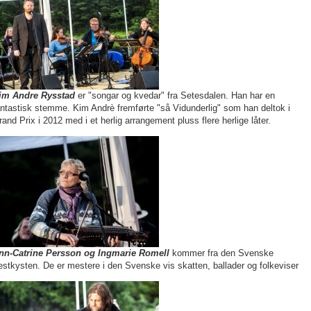
im Andre Rysstad
er "songar og kvedar" fra Setesdalen. Han har en
antastisk stemme. Kim Andrè fremførte "så Vidunderlig" som han deltok i
rand Prix i 2012 med i et herlig arrangement pluss flere herlige låter.
nn-Catrine Persson og Ingmarie Romell
kommer fra den Svenske
estkysten. De er mestere i den Svenske vis skatten, ballader og folkeviser