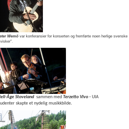
eter Wemö
var konferansier for konserten og fremførte noen herlige svenske
svisker".
jell-Åge Stoveland
sammen med
Terzetto Vivo -
UIA
tudenter
skapte et nydelig musikkbilde.