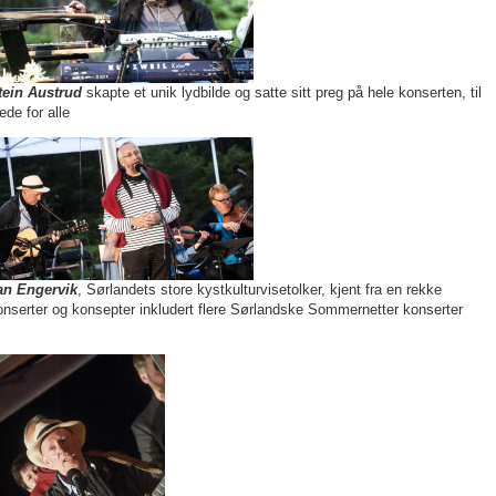
tein Austrud
skapte et unik lydbilde og satte sitt preg på hele konserten, til
ede for alle
an Engervik
, Sørlandets store kystkulturvisetolker, kjent fra en rekke
onserter og konsepter inkludert flere Sørlandske Sommernetter konserter