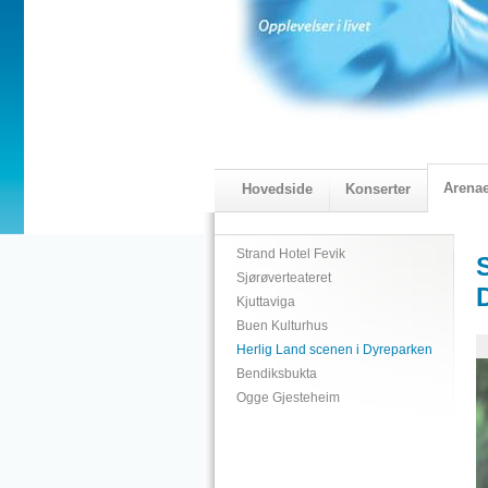
Arena
Hovedside
Konserter
2018 Programmet
Visningskatal
Strand Hotel Fevik
Sjørøverteateret
Kjuttaviga
Buen Kulturhus
Herlig Land scenen i Dyreparken
Bendiksbukta
Ogge Gjesteheim