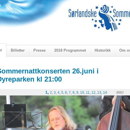
er
Billetter
Presse
2018 Programmet
Historikk
Om o
ogen 2018
Sommernattkonserten 26.juni i
Dyreparken kl 21:00
1
,
2
,
3
,
4
,
5
,
6
,
7
,
8
,
9
,
10
,
11
,
12
,
13
,
14