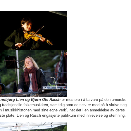
nnbjørg Lien og Bjørn Ole Rasch
er mestere i å ta vare på den urnorske
g tradisjonelle folkemusikken, samtidig som de selv er med på å skrive seg
nn i musikkhistorien med sine egne verk”, het det i en anmeldelse av deres
iste plate. Lien og Rasch engasjerte publikum med innlevelse og stemning.