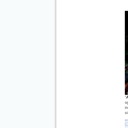
“
A
o
i
s