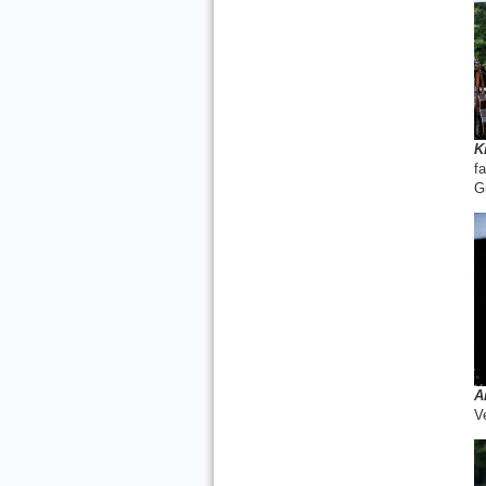
K
f
G
A
V