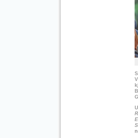
S
V
k
B
G
U
R
E
S
n