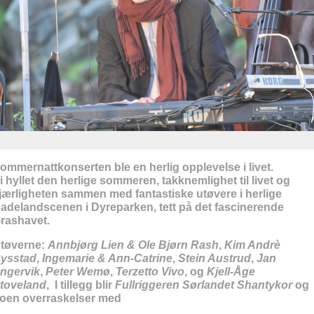
ommernattkonserten ble en herlig opplevelse i livet.
i hyllet den herlige sommeren, takknemlighet til livet og
jærligheten sammen med fantastiske utøvere i herlige
adelandscenen i Dyreparken, tett på det fascinerende
rashavet.
tøverne:
Annbjørg Lien & Ole Bjørn Rash
,
Kim Andrè
ysstad
,
Ingemarie & Ann-Catrine
,
Stein Austrud
,
Jan
ngervik
,
Peter Wemø
,
Terzetto Vivo
, og
Kjell-Åge
toveland
, I tillegg blir
Fullriggeren Sørlandet Shantykor
og
oen overraskelser med