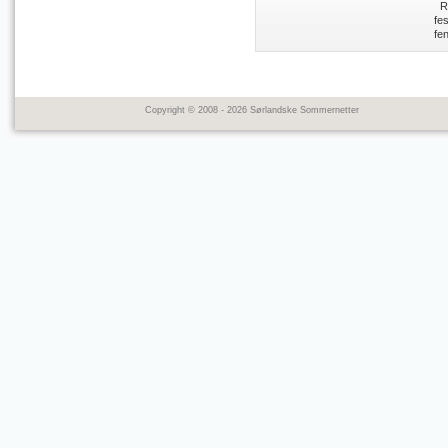
Res
fe
fe
Copyright © 2008 - 2026 Sørlandske Sommernetter