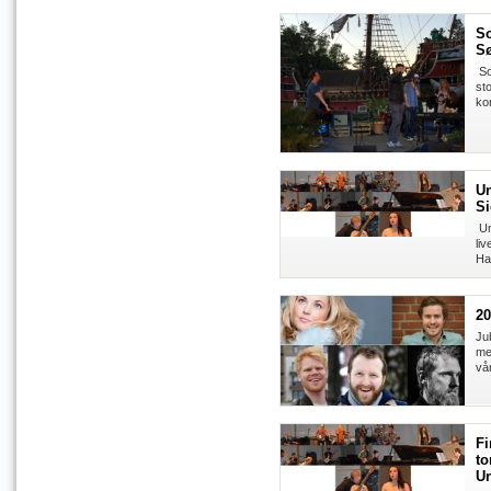
So
Sø
So
st
ko
Un
Si
Uni
li
Ha
20
Ju
me
vå
Fi
to
Un