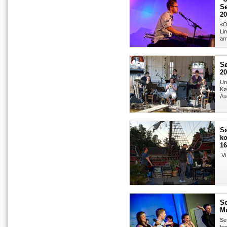
Se
20
«O
Li
ar
Sø
20
Un
Kø
Au
S
ko
16
Vi 
Se
Mu
Se