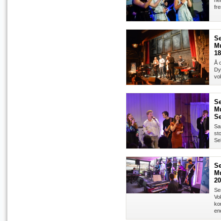
her
fre
Se
Mu
18
Å 
Dy
vo
Se
Mu
Se
Sa
st
Se
Se
Mu
20
Se
Vo
ko
en