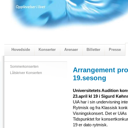
Hovedside
Konserter
Arenaer
Billetter
Presse
2018 Programmet
Visningskatalogen 2018
Sommerkonserten
Arrangement pro
Låtskriver Konserten
19.sesong
Universitetets Audition kons
23.april kl 19 i Sigurd Køh
UiA har i sin undervisning int
Rytmisk og fra Klassisk konkur
Visningskonsert. Det er UiAs
Tidspunktet for konsertkonkurr
19 er dato rytmisk.