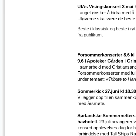
UIAs Visingskonsert 3.mai k
Lauget ønsker å bidra med å 
Utøverne skal være de beste 
Beste i klassisk og beste i ry
fra publikum
.
Forsommerkonserter 8.6 kl 
9.6 i Apoteker Gården i Grim
I samarbeid med Cristiansand
Forsommerkonserter med fullt
under temaet:
«Tribute to Ha
Sommerkick 27.juni kl 18.3
Vi legger opp til en sammen
med årsmøte.
Sørlandske Sommernetters f
havhotell.
23.juli arrangerer
konsert opplevelses dag for h
forbindelse med Tall Ships Ra