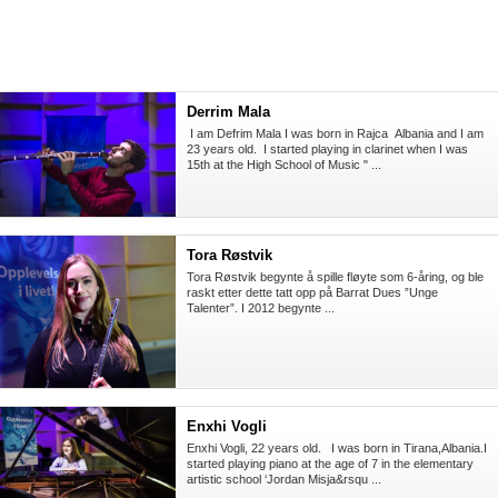
Derrim Mala
I am Defrim Mala I was born in Rajca Albania and I am
23 years old. I started playing in clarinet when I was
15th at the High School of Music " ...
Tora Røstvik
Tora Røstvik begynte å spille fløyte som 6-åring, og ble
raskt etter dette tatt opp på Barrat Dues ”Unge
Talenter”. I 2012 begynte ...
Enxhi Vogli
Enxhi Vogli, 22 years old. I was born in Tirana,Albania.I
started playing piano at the age of 7 in the elementary
artistic school ‘Jordan Misja&rsqu ...