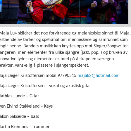
Maja Lu» skildrer det noe forvirrende og melankolske sinnet til Maja,
estående av tanker og spørsmål om menneskene og samfunnet som
mgir henne. Bandets musikk kan knyttes opp mot Singer/Songwriter-
jangeren, men elementer fra ulike sjangre (jazz, pop..) og bruken av
nnovative lyder og elementer er med på å skape en særegen
arakter, vanskelig å plassere i sjangerspekteret.
aja Jæger Kristoffersen mobil 97790515
majak2@hotmail.com
aja Jæger Kristoffersen – vokal og akustisk gitar
athias Lunde – Gitar
ven Eivind Stakkeland – Keys
åkon Sakseide – bass
artin Bremnes - Trommer