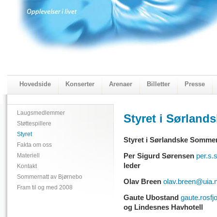
Hovedside
Konserter
Arenaer
Billetter
Presse
2018 Programmet
Visningskatalogen 2018
Laugsmedlemmer
Styret i Sørland
Støttespillere
Styret
Styret i Sørlandske Sommer
Fakta om oss
Materiell
Per Sigurd Sørensen
per.s
leder
Kontakt
Sommernatt av Bjørnebo
Olav Breen
olav.breen@uia.
Fram til og med 2008
Gaute Ubostand
gaute.rosfj
og Lindesnes Havhotell