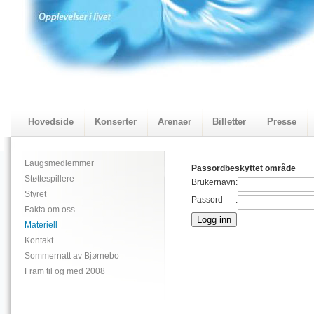
Hovedside
Konserter
Arenaer
Billetter
Presse
2018 Programmet
Visningskatalogen 2018
Laugsmedlemmer
Passordbeskyttet område
Støttespillere
Brukernavn
:
Styret
Passord
:
Fakta om oss
Materiell
Kontakt
Sommernatt av Bjørnebo
Fram til og med 2008