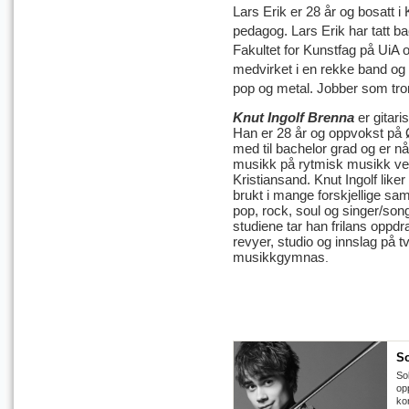
Lars Erik er 28 år og bosatt 
pedagog. Lars Erik har tatt 
Fakultet for Kunstfag på UiA 
medvirket i en rekke band og 
pop og metal. Jobber som tr
Knut Ingolf Brenna
er gitar
Han er 28 år og oppvokst på Øs
med til bachelor grad og er n
musikk på rytmisk musikk ved 
Kristiansand. Knut Ingolf liker
brukt i mange forskjellige sa
pop, rock, soul og singer/son
studiene tar han frilans oppdra
revyer, studio og innslag på t
musikkgymnas
.
So
Sol
op
ko