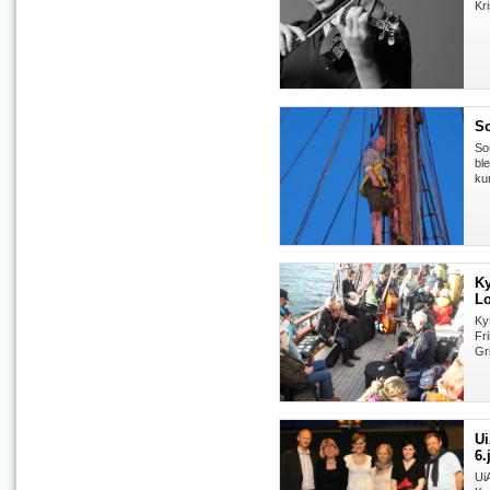
Kr
So
So
bl
ku
Ky
L
Ky
Fr
Gri
Ui
6.
UiA