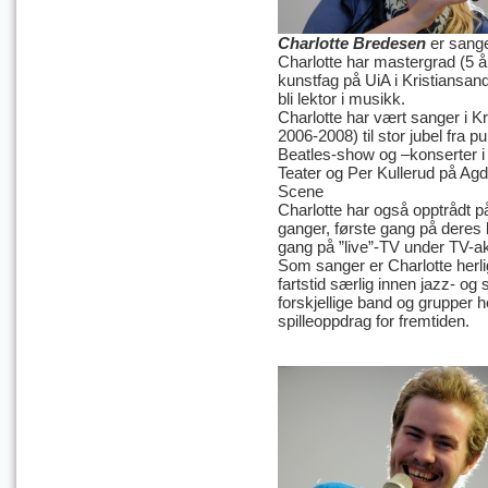
Charlotte Bredesen
er sang
Charlotte har mastergrad (5 å
kunstfag på UiA i Kristiansand
bli lektor i musikk.
Charlotte har vært sanger i Kr
2006-2008) til stor jubel fra 
Beatles-show og –konserter i
Teater og Per Kullerud på Agd
Scene
Charlotte har også opptrådt 
ganger, første gang på deres 
gang på ”live”-TV under TV-a
Som sanger er Charlotte herli
fartstid særlig innen jazz- og
forskjellige band og grupper 
spilleoppdrag for fremtiden.