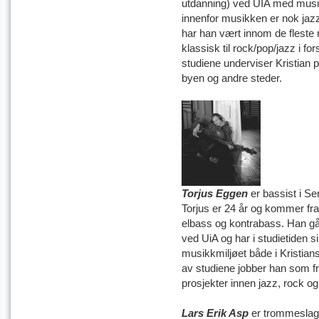
utdanning) ved UIA med musik
innenfor musikken er nok jaz
har han vært innom de fleste 
klassisk til rock/pop/jazz i fo
studiene underviser Kristian p
byen og andre steder.
Torjus Eggen
er bassist i 
Torjus er 24 år og kommer fra
elbass og kontrabass. Han går 
ved UiA og har i studietiden si
musikkmiljøet både i Kristian
av studiene jobber han som fril
prosjekter innen jazz, rock og
Lars Erik Asp
er trommesla