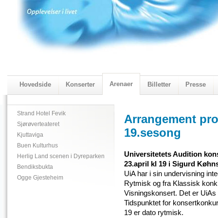
Arenaer
Hovedside
Konserter
Billetter
Presse
2018 Programmet
Visningskatalogen 2018
Strand Hotel Fevik
Arrangement pro
Sjørøverteateret
19.sesong
Kjuttaviga
Buen Kulturhus
Universitetets Audition kons
Herlig Land scenen i Dyreparken
23.april kl 19 i Sigurd Køh
Bendiksbukta
UiA har i sin undervisning int
Ogge Gjesteheim
Rytmisk og fra Klassisk konkur
Visningskonsert. Det er UiAs
Tidspunktet for konsertkonkurr
19 er dato rytmisk.