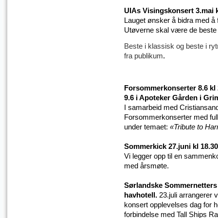
UIAs Visingskonsert 3.mai k
Lauget ønsker å bidra med å 
Utøverne skal være de beste 
Beste i klassisk og beste i ry
fra publikum
.
Forsommerkonserter 8.6 kl 
9.6 i Apoteker Gården i Grim
I samarbeid med Cristiansand
Forsommerkonserter med fullt
under temaet:
«Tribute to Ha
Sommerkick 27.juni kl 18.3
Vi legger opp til en sammen
med årsmøte.
Sørlandske Sommernetters f
havhotell.
23.juli arrangerer
konsert opplevelses dag for h
forbindelse med Tall Ships Ra