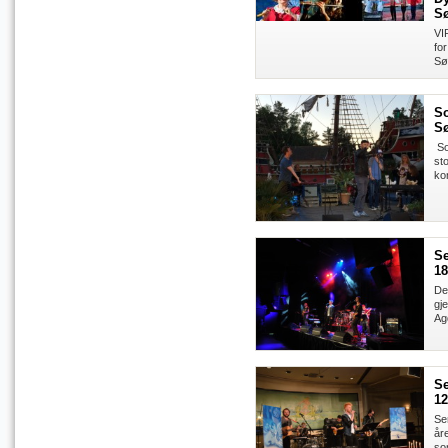
Sø
VIP
fo
Sø
So
Sø
So
st
ko
S
18
De
gj
Ag
Se
12
Se
åre
som