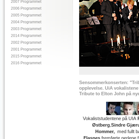
2007 Programmet
2006 Programmet
2005 Programmet
2004 Programmet
2003 Programmet
2014 Programmet
2002 Programmet
2001 Programmet
2015 Programmet
2016 Programmet
Sensommerkonserten: "Tribu
opplevelse. UiA vokalisten
Tribute to Elton John på ny
Vokaliststudentene på UIA
Østberg
,
Sindre Gjær
Hommer,
med fullt 
Flasnes
fremførte perlene 