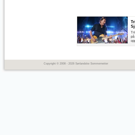
Tr
Sj
Tr
på
opp
Copyright © 2008 - 2026 Sørlandske Sommernetter