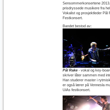
Sensommerkonsertene 2013. B
prisdryssede musikere fra h
Vokalist og prosjektleder Pål
Festkonsert.
Bandet bestod av:
Pål Rake
- vokal og key-boar
skriver låter sammen med int
Han studerer master i rytmisk
er også lærer på Vennesla mu
UiAs festkonsert.