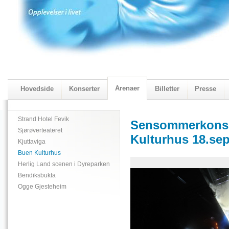
Arenaer
Hovedside
Konserter
Billetter
Presse
2018 Programmet
Visningskatalogen 2018
Strand Hotel Fevik
Sensommerkonse
Sjørøverteateret
Kulturhus 18.sep
Kjuttaviga
Buen Kulturhus
Herlig Land scenen i Dyreparken
Bendiksbukta
Ogge Gjesteheim