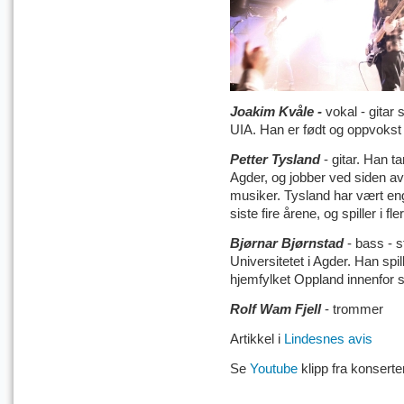
Joakim Kvåle -
vokal - gitar
s
UIA. Han er født og oppvokst 
Petter Tysland
- gitar. Han t
Agder, og jobber ved siden a
musiker. Tysland har vært eng
siste fire årene, og spiller i fl
Bjørnar Bjørnstad
- bass - s
Universitetet i Agder. Han spil
hjemfylket Oppland innenfor s
Rolf Wam Fjell
- trommer
Artikkel i
Lindesnes avis
Se
Youtube
klipp fra konserte