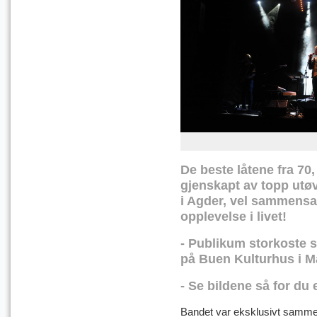
De beste låtene fra 70,
gjenskapt av topp utøv
i Agder, vel sammensa
opplevelse i livet!
- Publikum storkoste s
på Buen Kulturhus i M
- Se bildene så for du
Bandet var eksklusivt samme