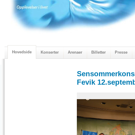
Hovedside
Konserter
Arenaer
Billetter
Presse
2018 Programmet
Visningskatalogen 2018
Sensommerkonse
Fevik 12.septemb