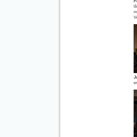
P
l
m
V
J
e