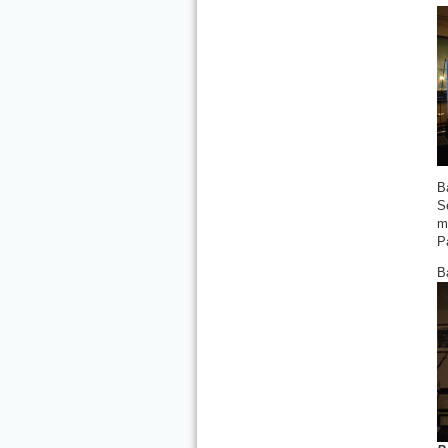
B
S
m
P
B