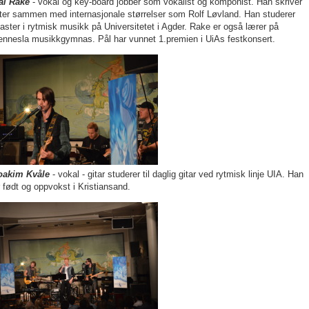
ål Rake
- vokal og key-board jobber som vokalist og komponist. Han skriver
åter sammen med internasjonale størrelser som Rolf Løvland. Han studerer
aster i rytmisk musikk på Universitetet i Agder. Rake er også lærer på
ennesla musikkgymnas. Pål har vunnet 1.premien i UiAs festkonsert.
oakim Kvåle
- vokal - gitar
studerer til daglig gitar ved rytmisk linje UIA. Han
r født og oppvokst i Kristiansand.