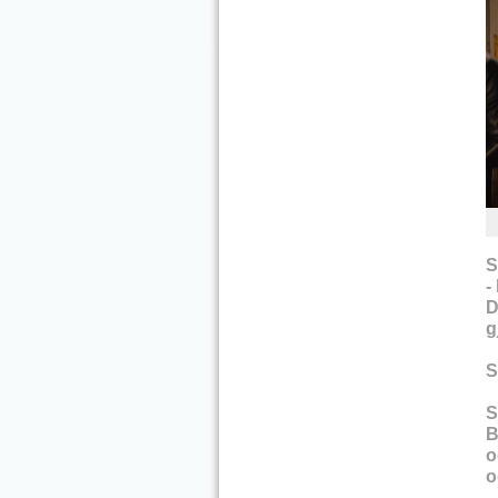
S
-
D
g
S
S
B
o
o