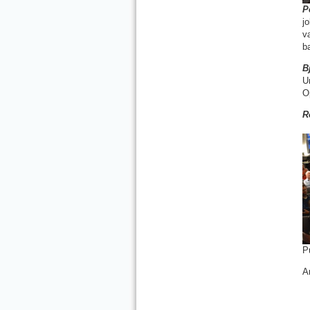
P
j
v
ba
B
U
O
R
P
A