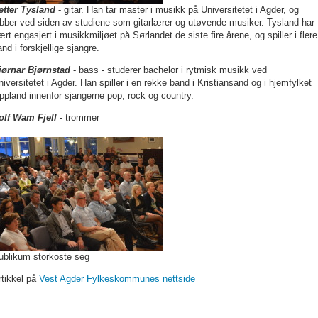
etter Tysland
- gitar. Han tar master i musikk på Universitetet i Agder, og
obber ved siden av studiene som gitarlærer og utøvende musiker. Tysland har
ært engasjert i musikkmiljøet på Sørlandet de siste fire årene, og spiller i flere
nd i forskjellige sjangre.
jørnar Bjørnstad
- bass - studerer bachelor i rytmisk musikk ved
niversitetet i Agder. Han spiller i en rekke band i Kristiansand og i hjemfylket
ppland innenfor sjangerne pop, rock og country.
olf Wam Fjell
- trommer
ublikum storkoste seg
rtikkel på
Vest Agder Fylkeskommunes nettside