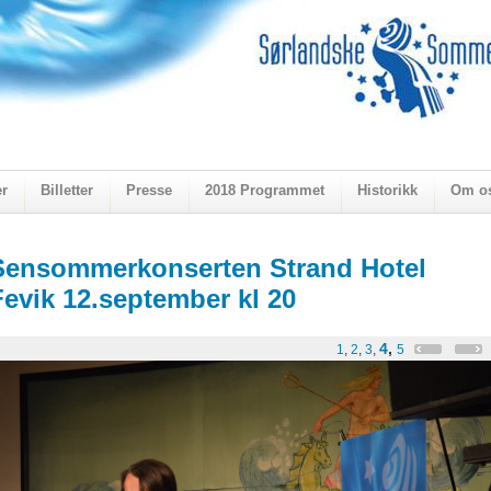
er
Billetter
Presse
2018 Programmet
Historikk
Om o
ogen 2018
Sensommerkonserten Strand Hotel
Fevik 12.september kl 20
4
,
1
,
2
,
3
,
5