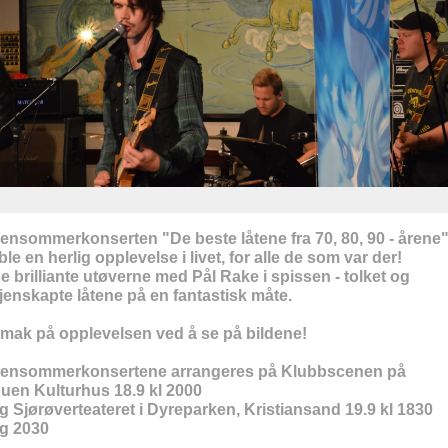
ensommerkonserten "De beste låtene fra 70, 80, 90 - årene
 ble en herlig opplevelse i livet, for alle de som var der!
e brilliante utøverne med Pål Rake i spissen - tolket og
jenskapte låtene på en fantastisk måte.
mak på opplevelsen ved å se på bildene!
ensommerkonsertene arrangeres på Klubbscenen på
uen Kulturhus 18.9 kl 2000
g Sjørøverteateret i Dyreparken, Kristiansand 19.9 kl 1830
g 2030