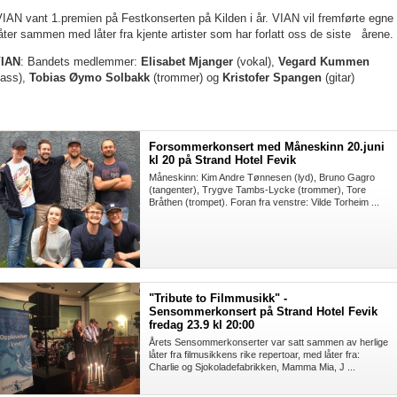
IAN vant 1.premien på Festkonserten på Kilden i år. VIAN vil fremførte egne
åter sammen med låter fra kjente artister som har forlatt oss de siste årene
.
IAN
:
Bandets medlemmer:
Elisabet Mjanger
(vokal),
Vegard Kummen
bass),
Tobias Øymo Solbakk
(trommer) og
Kristofer Spangen
(gitar)
Forsommerkonsert med Måneskinn 20.juni
kl 20 på Strand Hotel Fevik
Måneskinn: Kim Andre Tønnesen (lyd), Bruno Gagro
(tangenter), Trygve Tambs-Lycke (trommer), Tore
Bråthen (trompet). Foran fra venstre: Vilde Torheim ...
"Tribute to Filmmusikk" -
Sensommerkonsert på Strand Hotel Fevik
fredag 23.9 kl 20:00
Årets Sensommerkonserter var satt sammen av herlige
låter fra filmusikkens rike repertoar, med låter fra:
Charlie og Sjokoladefabrikken, Mamma Mia, J ...