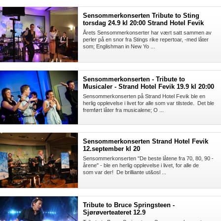
Sensommerkonserten Tribute to Sting
torsdag 24.9 kl 20:00 Strand Hotel Fevik
Årets Sensommerkonserter har vært satt sammen av
perler på en snor fra Stings rike repertoar, -med låter
som; Englishman in New Yo ...
Sensommerkonserten - Tribute to
Musicaler - Strand Hotel Fevik 19.9 kl 20:00
Sensommerkonserten på Strand Hotel Fevik ble en
herlig opplevelse i livet for alle som var tilstede. Det ble
fremført låter fra musicalene; O ...
Sensommerkonserten Strand Hotel Fevik
12.september kl 20
Sensommerkonserten "De beste låtene fra 70, 80, 90 -
årene" - ble en herlig opplevelse i livet, for alle de
som var der! De brilliante ut&osl ...
Tribute to Bruce Springsteen -
Sjørøverteateret 12.9