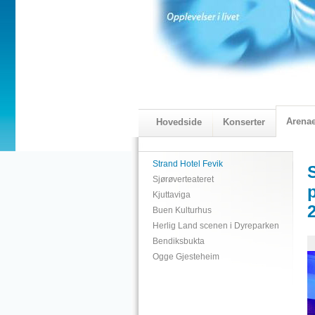
Arena
Hovedside
Konserter
2018 Programmet
Visningskatal
Strand Hotel Fevik
Sjørøverteateret
Kjuttaviga
Buen Kulturhus
Herlig Land scenen i Dyreparken
Bendiksbukta
Ogge Gjesteheim