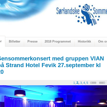
er
Billetter
Presse
2018 Programmet
Historikk
Om o
ogen 2018
Sensommerkonsert med gruppen VIAN
på Strand Hotel Fevik 27.september kl
20
2
,
1
,
3
,
4
,
5