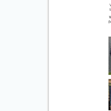
V
l
V
(