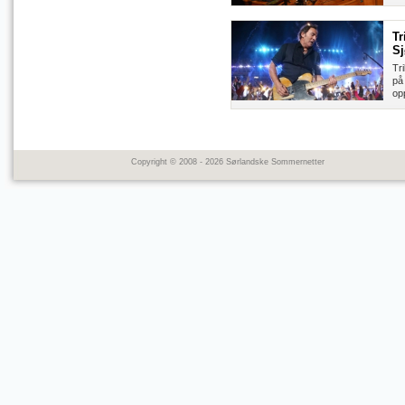
Tr
Sj
Tr
på
opp
Copyright © 2008 - 2026 Sørlandske Sommernetter