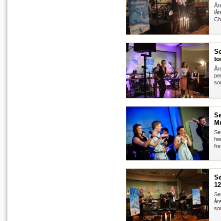
År
låt
Ch
Se
to
År
per
so
Se
Mu
Se
her
fre
Se
12
Se
åre
som