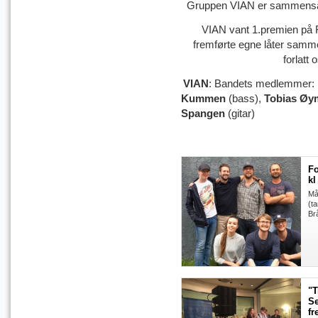
Gruppen VIAN er sammensatt 
VIAN vant 1.premien på F
fremførte egne låter samme
forlatt
VIAN
:
Bandets medlemmer:
Kummen
(bass),
Tobias Øy
Spangen
(gitar)
Fo
kl
Må
(t
Br
"T
Se
fr