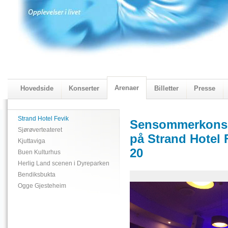
Arenaer
Hovedside
Konserter
Billetter
Presse
2018 Programmet
Visningskatalogen 2018
Strand Hotel Fevik
Sensommerkonse
Sjørøverteateret
på Strand Hotel 
Kjuttaviga
20
Buen Kulturhus
Herlig Land scenen i Dyreparken
Bendiksbukta
Ogge Gjesteheim