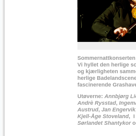
Sommernattkonserten bl
Vi hyllet den herlige s
og kjærligheten samme
herlige Badelandscenen
fascinerende Grashave
Utøverne:
Annbjørg Li
Andrè Rysstad
,
Ingema
Austrud
,
Jan Engervik
Kjell-Åge Stoveland
, I
Sørlandet Shantykor
o