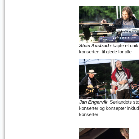
Stein Austrud
skapte et unik 
konserten, til glede for alle
Jan Engervik
, Sørlandets sto
konserter og konsepter inklu
konserter