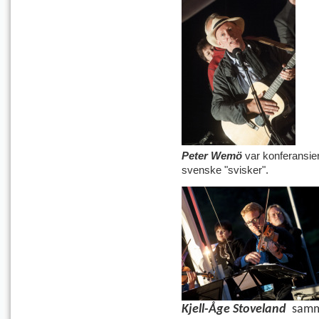
Peter Wemö
var konferansier
svenske "svisker".
Kjell-Åge Stoveland
samm