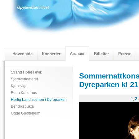
Arenaer
Hovedside
Konserter
Billetter
Presse
2018 Programmet
Visningskatalogen 2018
Strand Hotel Fevik
Sommernattkonse
Sjørøverteateret
Dyreparken kl 21
Kjuttaviga
Buen Kulturhus
2
1
,
Herlig Land scenen i Dyreparken
Bendiksbukta
Ogge Gjesteheim