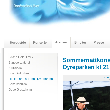
Arenaer
Hovedside
Konserter
Billetter
Presse
2018 Programmet
Visningskatalogen 2018
Strand Hotel Fevik
Sommernattkonse
Sjørøverteateret
Dyreparken kl 21
Kjuttaviga
Buen Kulturhus
1
,
2
Herlig Land scenen i Dyreparken
Bendiksbukta
Ogge Gjesteheim