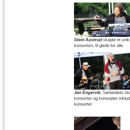
Stein Austrud
skapte et unik 
konserten, til glede for alle
Jan Engervik
, Sørlandets sto
konserter og konsepter inklu
konserter