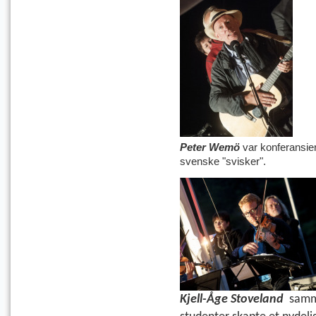
Peter Wemö
var konferansier
svenske "svisker".
Kjell-Åge Stoveland
samm