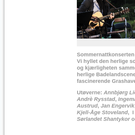
Sommernattkonserten bl
Vi hyllet den herlige s
og kjærligheten samme
herlige Badelandscenen
fascinerende Grashave
Utøverne:
Annbjørg Li
Andrè Rysstad
,
Ingema
Austrud
,
Jan Engervik
Kjell-Åge Stoveland
, I
Sørlandet Shantykor
o