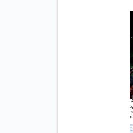
“
A
o
i
s