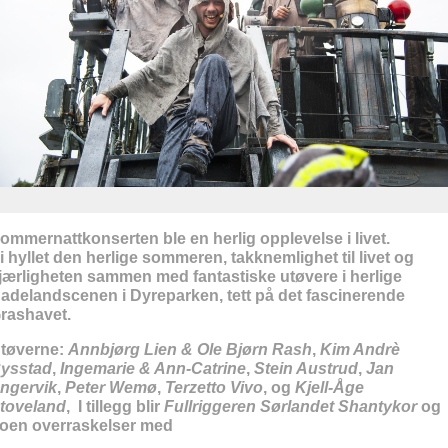
ommernattkonserten ble en herlig opplevelse i livet.
i hyllet den herlige sommeren, takknemlighet til livet og
jærligheten sammen med fantastiske utøvere i herlige
adelandscenen i Dyreparken, tett på det fascinerende
rashavet.
tøverne:
Annbjørg Lien & Ole Bjørn Rash
,
Kim Andrè
ysstad
,
Ingemarie & Ann-Catrine
,
Stein Austrud
,
Jan
ngervik
,
Peter Wemø
,
Terzetto Vivo
, og
Kjell-Åge
toveland
, I tillegg blir
Fullriggeren Sørlandet Shantykor
og
oen overraskelser med