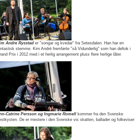
im Andre Rysstad
er "songar og kvedar" fra Setesdalen. Han har en
antastisk stemme. Kim Andrè fremførte "så Vidunderlig" som han deltok i
rand Prix i 2012 med i et herlig arrangement pluss flere herlige låter.
nn-Catrine Persson og Ingmarie Romell
kommer fra den Svenske
estkysten. De er mestere i den Svenske vis skatten, ballader og folkeviser