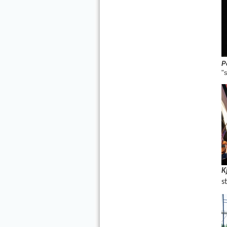
P
"
K
s