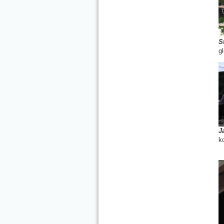
S
gl
J
k