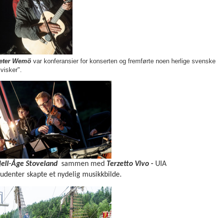
eter Wemö
var konferansier for konserten og fremførte noen herlige svenske
svisker".
jell-Åge Stoveland
sammen med
Terzetto Vivo -
UIA
tudenter
skapte et nydelig musikkbilde.