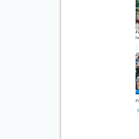
F
h
P
S