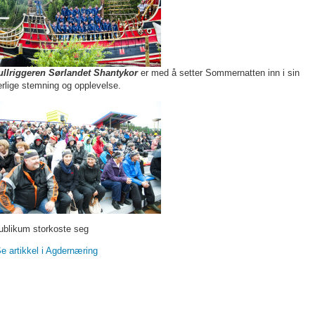
ullriggeren Sørlandet Shantykor
er med å setter Sommernatten inn i sin
erlige stemning og opplevelse.
ublikum storkoste seg
e artikkel i Agdernæring