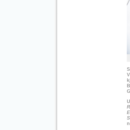
S
V
k
B
G
U
R
E
S
n