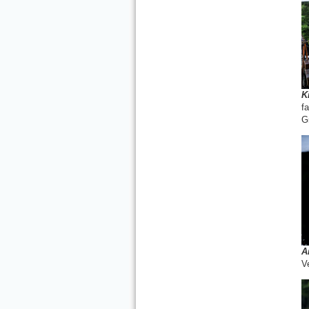
K
f
G
A
V