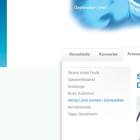
Arena
Hovedside
Konserter
2018 Programmet
Visningskatal
Strand Hotel Fevik
Sjørøverteateret
Kjuttaviga
Buen Kulturhus
Herlig Land scenen i Dyreparken
Bendiksbukta
Ogge Gjesteheim