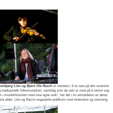
nnbjørg Lien og Bjørn Ole Rasch
er mestere i å ta vare på den urnorske
g tradisjonelle folkemusikken, samtidig som de selv er med på å skrive seg
nn i musikkhistorien med sine egne verk”, het det i en anmeldelse av deres
iste plate. Lien og Rasch engasjerte publikum med innlevelse og stemning.