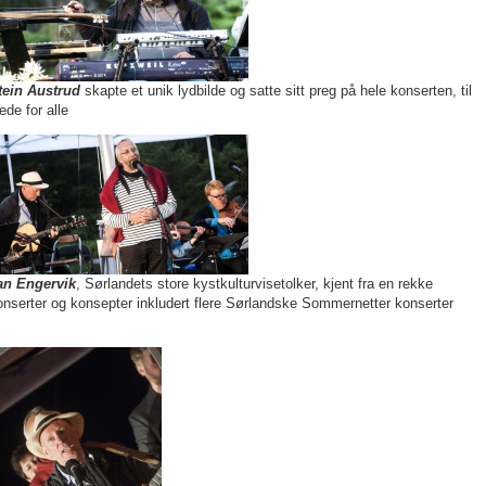
tein Austrud
skapte et unik lydbilde og satte sitt preg på hele konserten, til
ede for alle
an Engervik
, Sørlandets store kystkulturvisetolker, kjent fra en rekke
onserter og konsepter inkludert flere Sørlandske Sommernetter konserter