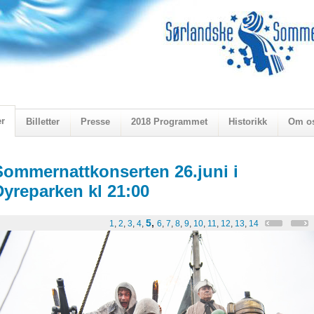
er
Billetter
Presse
2018 Programmet
Historikk
Om o
ogen 2018
Sommernattkonserten 26.juni i
Dyreparken kl 21:00
5
,
1
,
2
,
3
,
4
,
6
,
7
,
8
,
9
,
10
,
11
,
12
,
13
,
14