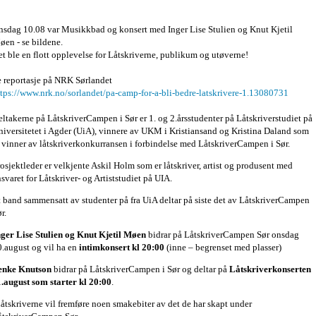
nsdag 10.08 var Musikkbad og konsert med Inger Lise Stulien og Knut Kjetil
øen - se bildene.
t ble en flott opplevelse for Låtskriverne, publikum og utøverne!
e reportasje på NRK Sørlandet
ttps://www.nrk.no/sorlandet/pa-camp-for-a-bli-bedre-latskrivere-1.13080731
ltakerne på LåtskriverCampen i Sør er 1. og 2.årsstudenter på Låtskriverstudiet på
niversitetet i Agder (UiA), vinnere av UKM i Kristiansand og Kristina Daland som
 vinner av låtskriverkonkurransen i forbindelse med LåtskriverCampen i Sør.
osjektleder er velkjente Askil Holm som er låtskriver, artist og produsent med
svaret for Låtskriver- og Artiststudiet på UIA.
 band sammensatt av studenter på fra UiA deltar på siste det av LåtskriverCampen
r.
nger Lise Stulien og Knut Kjetil Møen
bidrar på LåtskriverCampen Sør onsdag
0.august og vil ha en
intimkonsert kl 20:00
(inne – begrenset med plasser)
enke Knutson
bidrar på LåtskriverCampen i Sør og deltar på
Låtskriverkonserten
1.august som starter kl 20:00
.
åtskriverne vil fremføre noen smakebiter av det de har skapt under