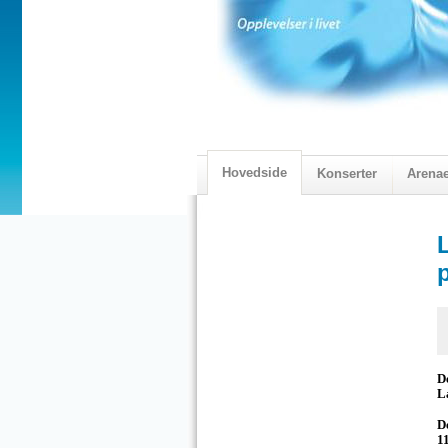
Hovedside
Konserter
Arena
2018 Programmet
Visningskatal
D
L
D
1