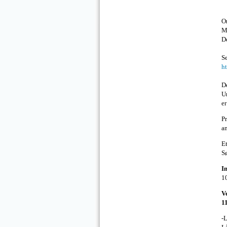
O
M
De
S
h
De
U
er
Pr
an
Et
Sø
I
1
V
1
-L