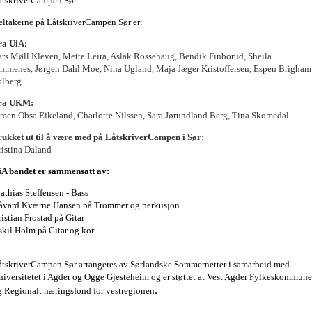
åtskriverCampen Sør.
eltakerne på LåtskriverCampen Sør er:
ra UiA:
ars Møll Kleven, Mette Leira, Aslak Rossehaug, Bendik Finborud, Sheila
immenes,
Jørgen Dahl Moe, Nina Ugland, Maja Jæger Kristoffersen, Espen Brigham
olberg
ra UKM:
imen Obsa Eikeland, Charlotte Nilssen, Sara Jørundland Berg, Tina Skomedal
rukket ut til å være med på LåtskriverCampen i Sør:
ristina Daland
iA bandet er sammensatt av:
athias Steffensen - Bass
åvard Kværne Hansen på Trommer og perkusjon
istian Frostad på Gitar
skil Holm på Gitar og kor
åtskriverCampen Sør arrangeres av Sørlandske Sommernetter i samarbeid med
niversitetet i Agder og Ogge Gjesteheim og er støttet at Vest Agder Fylkeskommune
g Regionalt næringsfond for vestregionen
.