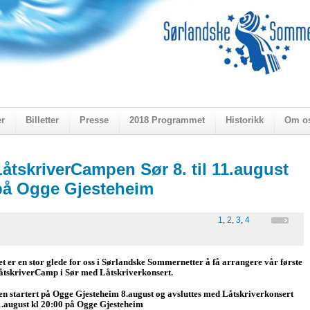
er
Billetter
Presse
2018 Programmet
Historikk
Om o
ogen 2018
LåtskriverCampen Sør 8. til 11.august
på Ogge Gjesteheim
1
,
2
,
3
,
4
et er en stor glede for oss i Sørlandske Sommernetter å få arrangere vår første
åtskriverCamp i Sør med Låtskriverkonsert.
en startert på Ogge Gjesteheim 8.august og avsluttes med Låtskriverkonsert
1.august kl 20:00 på Ogge Gjesteheim