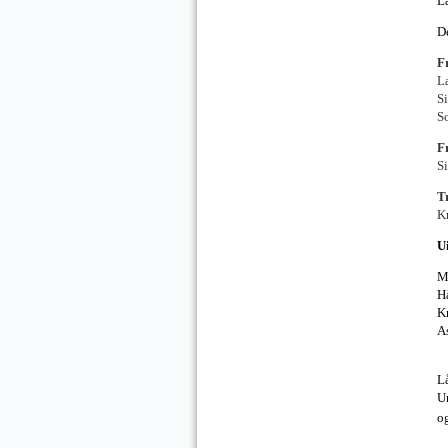
L
D
F
L
S
S
F
S
T
K
U
M
H
Kr
A
L
U
o