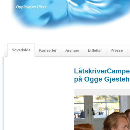
Hovedside
Konserter
Arenaer
Billetter
Presse
2018 Programmet
Visningskatalogen 2018
LåtskriverCampen
på Ogge Gjeste