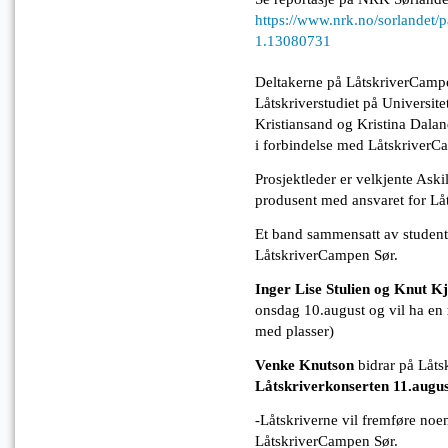
https://www.nrk.no/sorlandet/p
1.13080731
Deltakerne på LåtskriverCampen
Låtskriverstudiet på Universit
Kristiansand og Kristina Dala
i forbindelse med LåtskriverC
Prosjektleder er velkjente Askil
produsent med ansvaret for Låt
Et band sammensatt av studente
LåtskriverCampen Sør.
Inger Lise Stulien og Knut K
onsdag 10.august og vil ha en
med plasser)
Venke Knutson
bidrar på Låts
Låtskriverkonserten 11.augus
-Låtskriverne vil fremføre noe
LåtskriverCampen Sør.