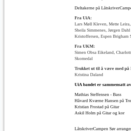
Deltakerne på LåtskriverCampe
Fra UiA:
Lars Møll Kleven, Mette Leira
Sheila Simmenes,
Jørgen Dahl
Kristoffersen, Espen Brigham 
Fra UKM:
Simen Obsa Eikeland, Charlott
Skomedal
Trukket ut til å være med på
Kristina Daland
UiA bandet er sammensatt av
Mathias Steffensen - Bass
Håvard Kværne Hansen på Tr
Kristian Frostad på Gitar
Askil Holm på Gitar og kor
LåtskriverCampen Sør arrange