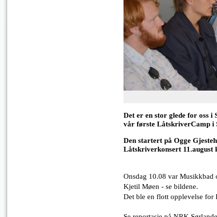
Det er en stor glede for oss 
vår første LåtskriverCamp i
Den startert på Ogge Gjesteh
Låtskriverkonsert 11.august 
Onsdag 10.08 var Musikkbad o
Kjetil Møen - se bildene.
Det ble en flott opplevelse fo
Se reportasje på NRK Sørlande