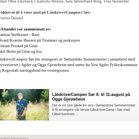
imen Obsa Eikeland, Charlotte Nilssen, Sara Jørundland Berg, Tina Skomedal
rukket ut til å være med på LåtskriverCampen i Sør:
ristina Daland
iA bandet var sammensatt av:
athias Steffensen - Bass
åvard Kværne Hansen på Trommer og perkusjon
istian Frostad på Gitar
skil Holm på Gitar og kor
åtskriverCampen Sør ble arrangeret av Sørlandske Sommernetter i samarbeid med
niversitetet i Agder og Ogge Gjesteheim med støtte fra Vest Agder Fylkeskommune
g Regionalt næringsfond for vestregionen.
LåtskriverCampen Sør 8. til 11.august på
Ogge Gjesteheim
Det er en stor glede for oss i Sørlandske Sommernetter
å få arrangere vår første LåtskriverCamp i Sør med
Låtskriverkons ...
rlandske Sommernetter