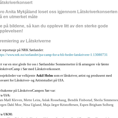
åtskriverkonsert
ro Anita Mykjåland loset oss igjennom Låtskriverkonserten
å en utmerket måte
e på bildene, så kan du oppleve litt av den sterke gode
pplevelsen!
remiering av Låtskriverne
e reportasje på NRK Sørlandet:
ttps://www.nrk.no/sorlandet/pa-camp-for-a-bli-bedre-latskrivere-1.13080731
t var en stor glede for oss i Sørlandske Sommernetter å få arrangere vår første
åtskriverCamp i Sør med Låtskriverkonsert.
osjektleder var velkjente
Askil Holm
som er låtskriver, artist og produsent med
svaret for Låtskriver- og Artiststudiet på UIA.
eltakerne på LåtskriverCampen Sør var:
ra UiA:
ars Møll Kleven, Mette Leira, Aslak Rossehaug, Bendik Finborud, Sheila Simmenes
ørgen Dahl Moe, Nina Ugland, Maja Jæger Kristoffersen, Espen Brigham Solberg
ra UKM: