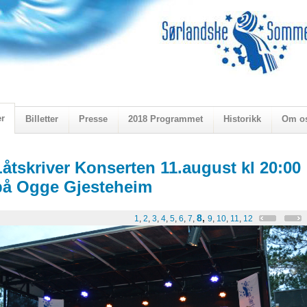
er
Billetter
Presse
2018 Programmet
Historikk
Om o
ogen 2018
Låtskriver Konserten 11.august kl 20:00
på Ogge Gjesteheim
8
,
1
,
2
,
3
,
4
,
5
,
6
,
7
,
9
,
10
,
11
,
12