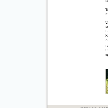
S
T
K
U
M
H
Kr
A
L
U
o
Copyright © 2008 - 2026 Sø