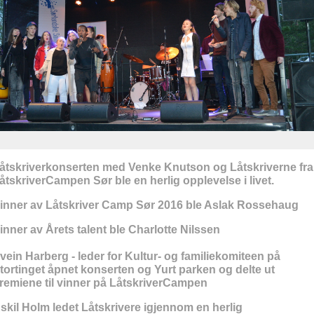
åtskriverkonserten med
Venke Knutson
og
Låtskriverne fra
åtskriverCampen Sør
ble en herlig opplevelse i livet.
inner av Låtskriver Camp Sør 2016 ble Aslak Rossehaug
inner av Årets talent ble Charlotte Nilssen
vein Harberg - leder for Kultur- og familiekomiteen på
tortinget åpnet konserten og Yurt parken og delte ut
remiene til vinner på LåtskriverCampen
skil Holm ledet Låtskrivere igjennom en herlig