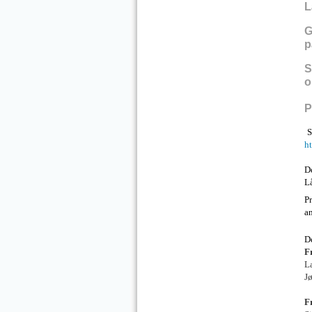
L
G
p
S
o
P
S
h
De
L
Pr
an
D
F
L
J
F