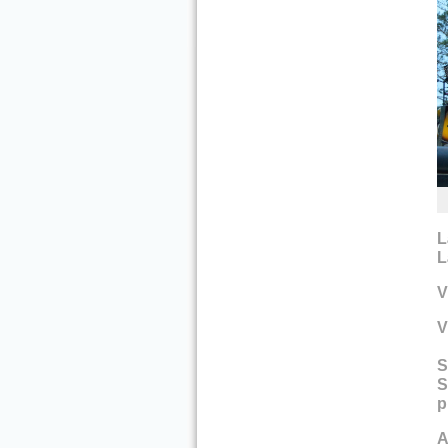
L
L
V
V
S
S
p
A