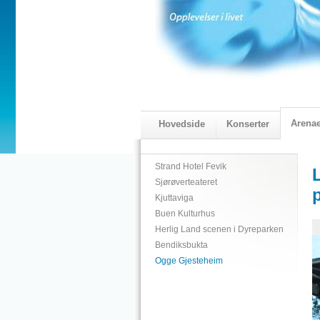
Arena
Hovedside
Konserter
2018 Programmet
Visningskatal
Strand Hotel Fevik
Sjørøverteateret
Kjuttaviga
Buen Kulturhus
Herlig Land scenen i Dyreparken
Bendiksbukta
Ogge Gjesteheim