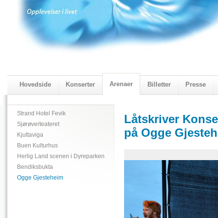
Arenaer
Hovedside
Konserter
Billetter
Presse
2018 Programmet
Visningskatalogen 2018
Strand Hotel Fevik
Låtskriver Konse
Sjørøverteateret
på Ogge Gjeste
Kjuttaviga
Buen Kulturhus
Herlig Land scenen i Dyreparken
Bendiksbukta
Ogge Gjesteheim