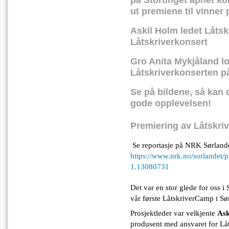
ut premiene til vinne
Askil Holm ledet Låtsk
Låtskriverkonsert
Gro Anita Mykjåland l
Låtskriverkonserten p
Se på bildene, så kan 
gode opplevelsen!
Premiering av Låtskri
Se reportasje på NRK Sørlande
https://www.nrk.no/sorlandet/p
1.13080731
Det var en stor glede for oss 
vår første LåtskriverCamp i Sø
Prosjektleder var velkjente
Ask
produsent med ansvaret for Låt