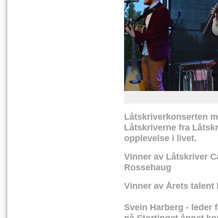
Låtskriverkonserten 
Låtskriverne fra Låts
opplevelse i livet.
Vinner av Låtskriver 
Rossehaug
Vinner av Årets talent 
Svein Harberg - leder 
på Stortinget åpnet ko