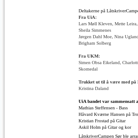
Deltakerne på LåtskriverCampe
Fra UiA:
Lars Møll Kleven, Mette Leira
Sheila Simmenes
Jørgen Dahl Moe, Nina Ugland
Brigham Solberg
Fra UKM:
Simen Obsa Eikeland, Charlott
Skomedal
Trukket ut til å være med på
Kristina Daland
UiA bandet var sammensatt 
Mathias Steffensen - Bass
Håvard Kværne Hansen på Tr
Kristian Frostad på Gitar
Askil Holm på Gitar og kor
LåtskriverCampen Sør ble arra