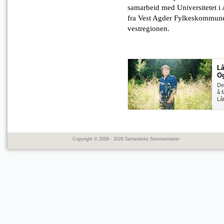
samarbeid med Universitetet i
fra Vest Agder Fylkeskommune
vestregionen.
Lå
O
De
å 
Lå
Copyright © 2008 - 2026 Sørlandske Sommernetter