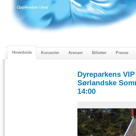
Hovedside
Konserter
Arenaer
Billetter
Presse
2018 Programmet
Visningskatalogen 2018
Dyreparkens VIP
Sørlandske Somm
14:00