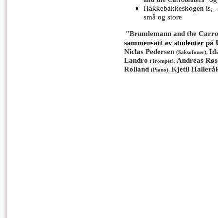
Hakkebakkeskogen is, - n
små og store
"
Brumlemann and the Carro
sammensatt av studenter på
Niclas Pedersen
Id
(Saksofoner),
Landro
Andreas Røs
(Trompet),
Rolland
Kjetil Hallerå
(Piano),