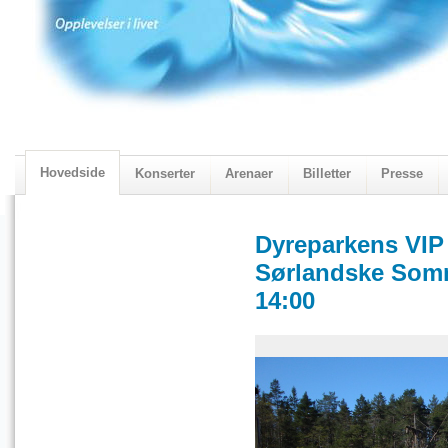
Hovedside
Konserter
Arenaer
Billetter
Presse
2018 Programmet
Visningskatalogen 2018
Dyreparkens VIP
Sørlandske Somm
14:00