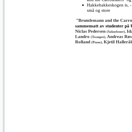
Hakkebakkeskogen is, - n
små og store
"
Brumlemann and the Carro
sammensatt av studenter på
Niclas Pedersen
Id
(Saksofoner),
Landro
Andreas Røs
(Trompet),
Rolland
Kjetil Hallerå
(Piano),