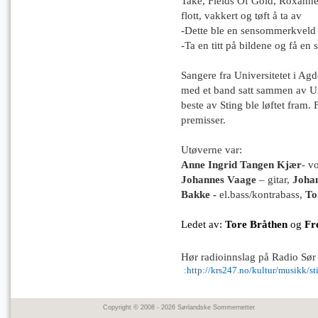
Take, Fields Of Gold, Roxanne
flott, vakkert og tøft å ta av
-Dette ble en sensommerkveld 
-Ta en titt på bildene og få en
Sangere fra Universitetet i Agd
med et band satt sammen av UiA
beste av Sting ble løftet fram.
premisser.
Utøverne var:
Anne Ingrid Tangen Kjær
- v
Johannes Vaage
– gitar
,
Joha
Bakke -
el.bass/kontrabass
,
To
Ledet av:
Tore Bråthen
og
Fr
Hør radioinnslag på Radio Sø
:
http://krs247.no/kultur/musikk/st
Copyright © 2008 - 2026 Sørlandske Sommernetter