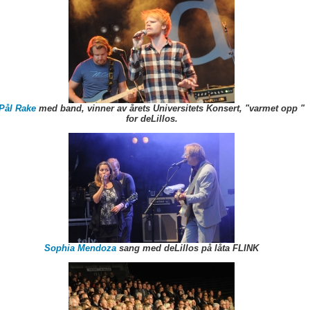
Pål Rake
med band, vinner av årets Universitets Konsert, "varmet opp "
for deLillos.
Sophia Mendoza
sang med deLillos på låta FLINK