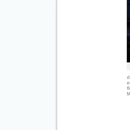
d
e
f
M