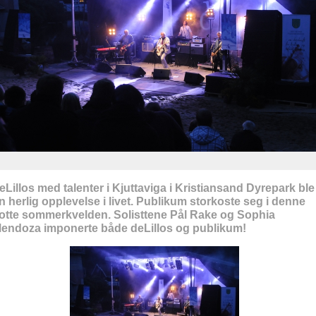
eLillos med talenter i Kjuttaviga i Kristiansand Dyrepark ble
n herlig opplevelse i livet. Publikum storkoste seg i denne
lotte sommerkvelden. Solisttene Pål Rake og Sophia
endoza imponerte både deLillos og publikum!