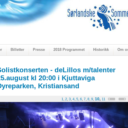
er
Billetter
Presse
2018 Programmet
Historikk
Om o
ogen 2018
Solistkonserten - deLillos m/talenter
25.august kl 20:00 i Kjuttaviga
Dyreparken, Kristiansand
10
,
1
,
2
,
3
,
4
,
5
,
6
,
7
,
8
,
9
,
11