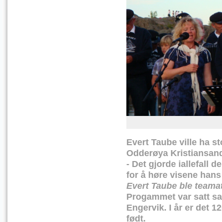
Evert Taube ville ha s
Odderøya Kristiansand 
- Det gjorde iallefal
for å høre visene hans
Evert Taube ble teamat
Progammet var satt s
Engervik.
I år er det 
født.