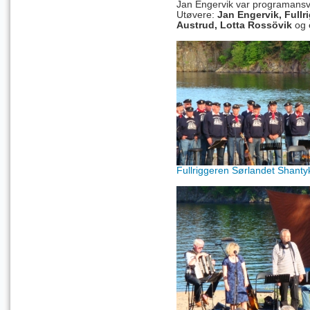
Jan Engervik
var programansva
Utøvere:
Jan Engervik
, Full
Austrud, Lotta Rossövik
og 
Fullriggeren Sørlandet Shanty