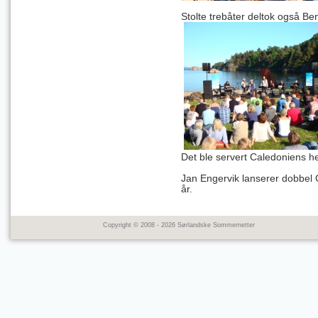
Stolte trebåter deltok også B
Det ble servert Caledoniens h
Jan Engervik
lanserer dobbel C
år.
Copyright © 2008 - 2026 Sørlandske Sommernetter