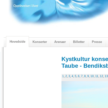
Hovedside
Konserter
Arenaer
Billetter
Presse
2018 Programmet
Visningskatalogen 2018
Kystkultur konse
Taube - Bendiksb
1
,
2
,
3
,
4
,
5
,
6
,
7
,
8
,
9
,
10
,
11
,
12
,
13