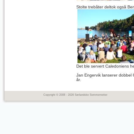
Stolte trebåter deltok også B
Det ble servert Caledoniens h
Jan Engervik
lanserer dobbel C
år.
Copyright © 2008 - 2026 Sørlandske Sommernetter