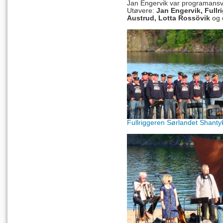
Jan Engervik
var programansva
Utøvere:
Jan Engervik
, Full
Austrud, Lotta Rossövik
og 
Fullriggeren Sørlandet Shanty