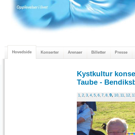
Hovedside
Konserter
Arenaer
Billetter
Presse
2018 Programmet
Visningskatalogen 2018
Kystkultur konse
Taube - Bendiksb
9
,
1
,
2
,
3
,
4
,
5
,
6
,
7
,
8
,
10
,
11
,
12
,
1