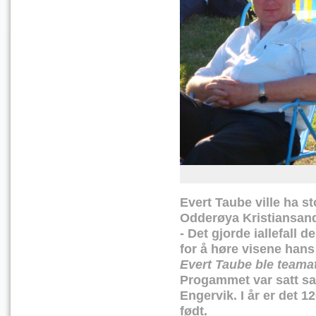
Evert Taube ville ha s
Odderøya Kristiansand 
- Det gjorde iallefal
for å høre visene hans
Evert Taube ble teamat
Progammet var satt s
Engervik.
I år er det 
født.